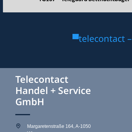
▀telecontact 
Telecontact
Handel + Service
GmbH
Margaretenstraße 164, A-1050