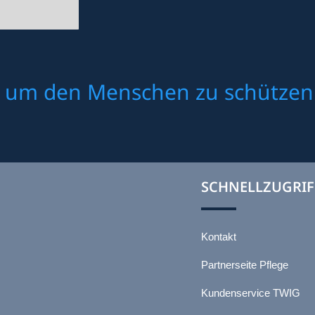
– um den Menschen zu schützen
SCHNELLZUGRIF
Kontakt
Partnerseite Pflege
Kundenservice TWIG