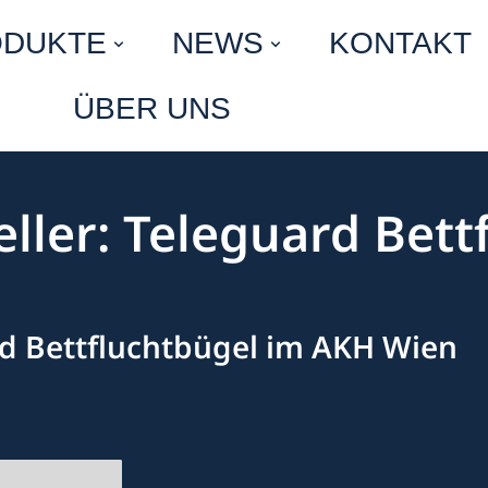
DUKTE
NEWS
KONTAKT
ÜBER UNS
ller: Teleguard Bet
d Bettfluchtbügel im AKH Wien